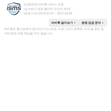
[인증범위] 바비톡 서비스 운영
(심사받지 않은 물리적 인프라 제외)
[유효기간] 2024.02.07 ~ 2027.02.06
arrow_right
arrow_right
바비톡 알아보기
병원 입점 문의
바비톡은 통신판매의 당사자가 아니므로, 의료기관이 등록한 시/수술 정보 및
거래 등에 대해 책임을 지지 않습니다.