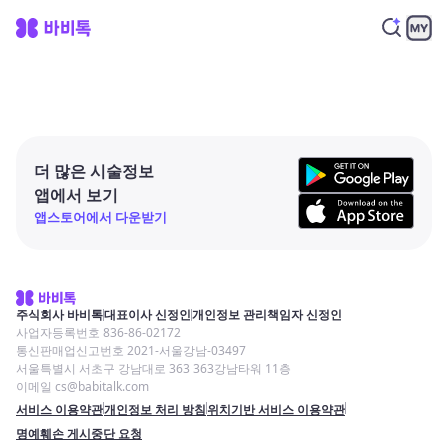
더 많은 시술정보
앱에서 보기
앱스토어에서 다운받기
주식회사 바비톡
대표이사 신정인
개인정보 관리책임자 신정인
사업자등록번호 836-86-02172
통신판매업신고번호 2021-서울강남-03497
서울특별시 서초구 강남대로 363 363강남타워 11층
이메일 cs@babitalk.com
서비스 이용약관
개인정보 처리 방침
위치기반 서비스 이용약관
명예훼손 게시중단 요청