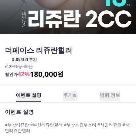
-
더페이스 리쥬란힐러
5.0
9
개의 후기
정가
315,000
원
180,000
42
%
원
할인가
이벤트 설명
후기
병원 정보
(
9
)
이벤트 설명
#부산리쥬란 #부산리쥬란힐러 #부산스킨부스터 #서면리쥬란 #서
면리쥬란힐러