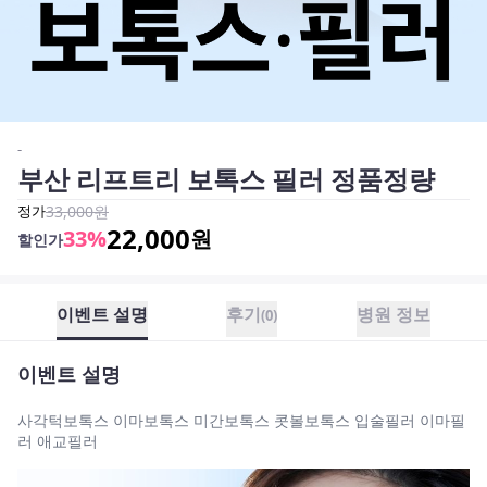
-
부산 리프트리 보톡스 필러 정품정량
정가
33,000
원
22,000
33
%
원
할인가
이벤트 설명
후기
병원 정보
(
0
)
이벤트 설명
사각턱보톡스 이마보톡스 미간보톡스 콧볼보톡스 입술필러 이마필
러 애교필러