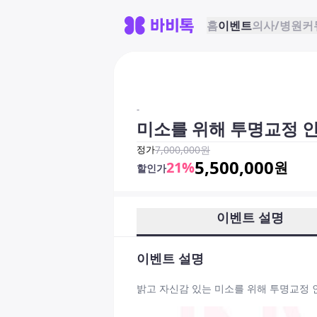
홈
이벤트
의사/병원
커
-
미소를 위해 투명교정 
정가
7,000,000
원
5,500,000
21
%
원
할인가
이벤트 설명
이벤트 설명
밝고 자신감 있는 미소를 위해 투명교정