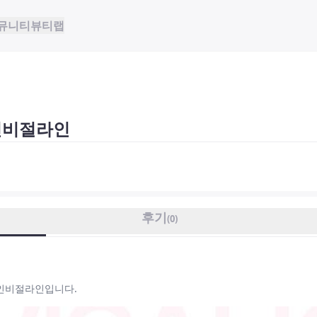
뮤니티
뷰티랩
인비절라인
후기
(
0
)
 인비절라인입니다.