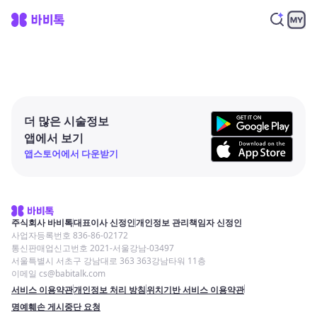
더 많은 시술정보
앱에서 보기
앱스토어에서 다운받기
주식회사 바비톡
대표이사 신정인
개인정보 관리책임자 신정인
사업자등록번호 836-86-02172
통신판매업신고번호 2021-서울강남-03497
서울특별시 서초구 강남대로 363 363강남타워 11층
이메일 cs@babitalk.com
서비스 이용약관
개인정보 처리 방침
위치기반 서비스 이용약관
명예훼손 게시중단 요청