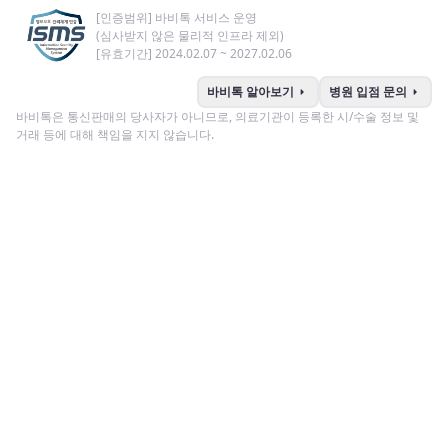
[인증범위] 바비톡 서비스 운영
(심사받지 않은 물리적 인프라 제외)
[유효기간] 2024.02.07 ~ 2027.02.06
arrow_right
arrow_right
바비톡 알아보기
병원 입점 문의
바비톡은 통신판매의 당사자가 아니므로, 의료기관이 등록한 시/수술 정보 및
거래 등에 대해 책임을 지지 않습니다.