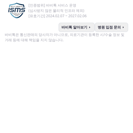
[인증범위] 바비톡 서비스 운영
(심사받지 않은 물리적 인프라 제외)
[유효기간] 2024.02.07 ~ 2027.02.06
arrow_right
arrow_right
바비톡 알아보기
병원 입점 문의
바비톡은 통신판매의 당사자가 아니므로, 의료기관이 등록한 시/수술 정보 및
거래 등에 대해 책임을 지지 않습니다.