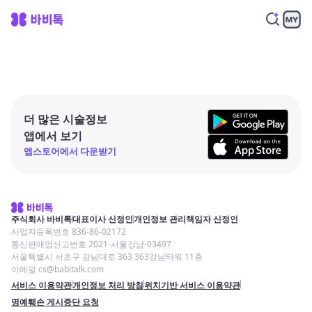
더 많은 시술정보
앱에서 보기
앱스토어에서 다운받기
주식회사 바비톡
대표이사 신정인
개인정보 관리책임자 신정인
사업자등록번호 836-86-02172
통신판매업신고번호 2021-서울강남-03497
서울특별시 서초구 강남대로 363 363강남타워 11층
이메일 cs@babitalk.com
서비스 이용약관
개인정보 처리 방침
위치기반 서비스 이용약관
명예훼손 게시중단 요청