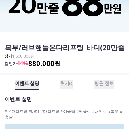
-
복부/러브핸들온다리프팅_바디(20만줄
정가
1,600,000
원
880,000
44
%
원
할인가
이벤트 설명
후기
병원 정보
(
0
)
이벤트 설명
#온다리프팅 #바디온다리프팅 #이중턱 #팔뚝살 #처진살 #복부 #
뱃살