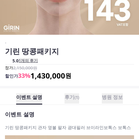
-
기린 땅콩패키지
5.0
1
개의 후기
정가
2,150,000
원
1,430,000
33
%
원
할인가
이벤트 설명
후기
병원 정보
(
1
)
이벤트 설명
기린 땅콩패키지 관자 옆볼 팔자 광대필러 브이라인보톡스 보톡스