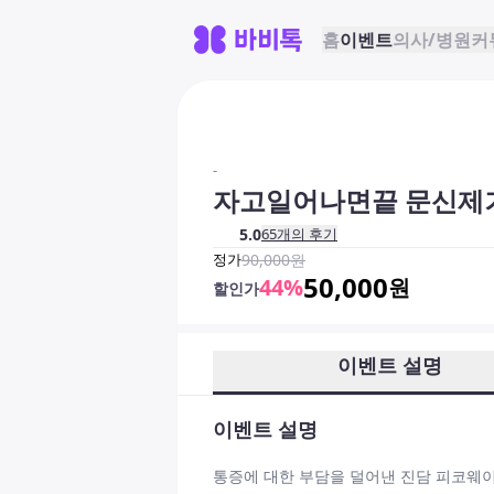
홈
이벤트
의사/병원
커
-
자고일어나면끝 문신제
5.0
65
개의 후기
정가
90,000
원
50,000
44
%
원
할인가
이벤트 설명
이벤트 설명
통증에 대한 부담을 덜어낸 진담 피코웨