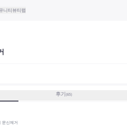
뮤니티
뷰티랩
거
후기
(
65
)
이 문신제거