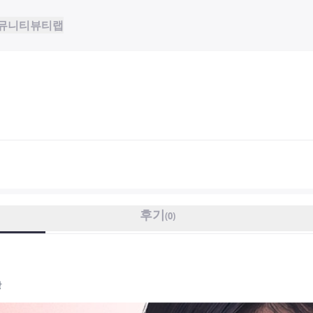
뮤니티
뷰티랩
후기
(
0
)
상