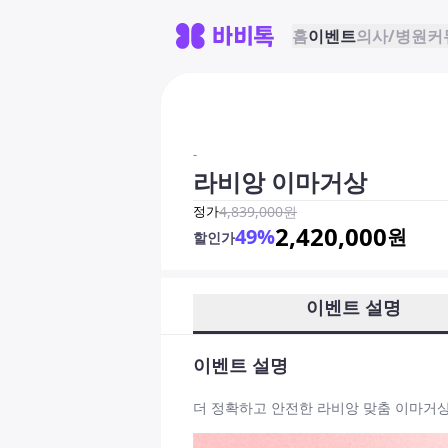
홈
이벤트
의사/병원
커
-
라비앙 이마거상
정가
4,839,000
원
2,420,000
49
%
원
할인가
이벤트 설명
이벤트 설명
더 정확하고 안전한 라비앙 맞춤 이마거