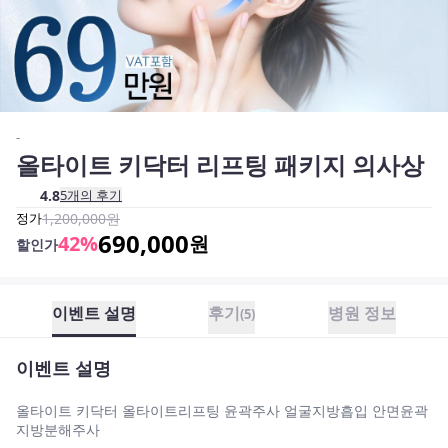
-
올타이트 키닥터 리프팅 패키지 의사상
4.8
5
개의 후기
정가
1,200,000
원
690,000
42
%
원
할인가
이벤트 설명
후기
병원 정보
(
5
)
이벤트 설명
올타이트 키닥터 올타이트리프팅 윤곽주사 얼굴지방흡입 안면윤곽
지방분해주사