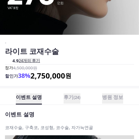
-
라이트 코재수술
4.9
24
개의 후기
정가
4,500,000
원
2,750,000
38
%
원
할인가
이벤트 설명
후기
병원 정보
(
24
)
이벤트 설명
코재수술, 구축코, 코성형, 코수술, 자가늑연골