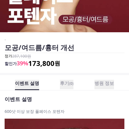
-
모공/여드름/흉터 개선
정가
287,100
원
173,800
39
%
원
할인가
이벤트 설명
후기
병원 정보
(
0
)
이벤트 설명
600샷 이상 보장 풀페이스 포텐자