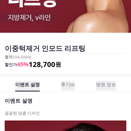
-
이중턱제거 인모드 리프팅
정가
234,300
원
128,700
45
%
원
할인가
이벤트 설명
후기
병원 정보
(
0
)
이벤트 설명
꼼꼼한 맞춤 디자인