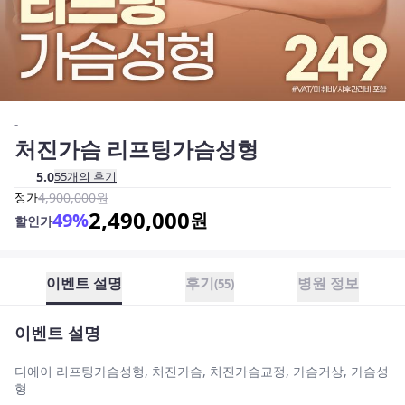
-
처진가슴 리프팅가슴성형
5.0
55
개의 후기
정가
4,900,000
원
2,490,000
49
%
원
할인가
이벤트 설명
후기
병원 정보
(
55
)
이벤트 설명
디에이 리프팅가슴성형, 처진가슴, 처진가슴교정, 가슴거상, 가슴성
형