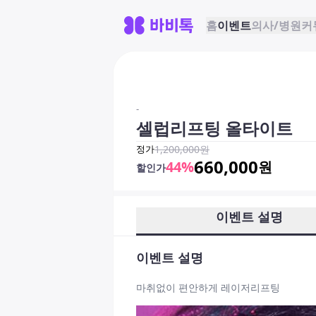
홈
이벤트
의사/병원
커
-
셀럽리프팅 올타이트
정가
1,200,000
원
660,000
44
%
원
할인가
이벤트 설명
이벤트 설명
마취없이 편안하게 레이저리프팅