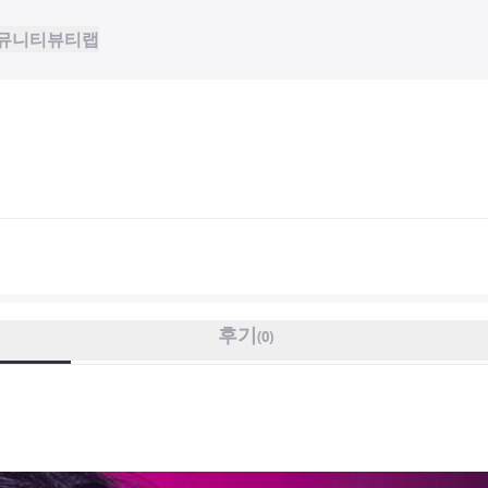
뮤니티
뷰티랩
후기
(
0
)