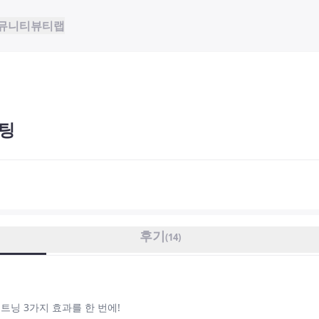
뮤니티
뷰티랩
팅
후기
(
14
)
트닝 3가지 효과를 한 번에!