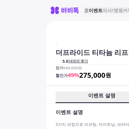
홈
이벤트
의사/병원
커
-
더프라이드 티타늄 리프
5.0
14
개의 후기
정가
549,000
원
275,000
49
%
원
할인가
이벤트 설명
이벤트 설명
3가지 파장으로 리프팅, 타이트닝, 브라이