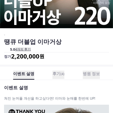
-
땡큐 더블업 이마거상
5.0
4
개의 후기
2,200,000
원
정가
이벤트 설명
후기
병원 정보
(
4
)
이벤트 설명
쳐진 눈꺼풀 개선을 하고싶다면! 이마와 눈매를 한번에 UP!