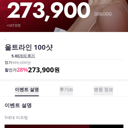
-
울트라인 100샷
5.0
8
개의 후기
정가
385,000
원
273,900
28
%
원
할인가
이벤트 설명
후기
병원 정보
(
8
)
이벤트 설명
5세대 리프팅