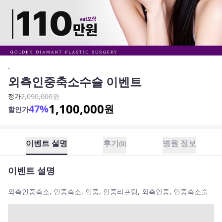
-
외측인중축소수술 이벤트
정가
2,090,000
원
1,100,000
47
%
원
할인가
이벤트 설명
후기
병원 정보
(
0
)
이벤트 설명
외측인중축소, 인중축소, 인중, 인중리프팅, 외측인중, 인중축소술