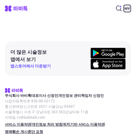
더 많은 시술정보
앱에서 보기
앱스토어에서 다운받기
주식회사 바비톡
대표이사 신정인
개인정보 관리책임자 신정인
사업자등록번호 836-86-02172
통신판매업신고번호 2021-서울강남-03497
서울특별시 서초구 강남대로 363 363강남타워 11층
이메일 cs@babitalk.com
서비스 이용약관
개인정보 처리 방침
위치기반 서비스 이용약관
명예훼손 게시중단 요청