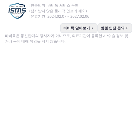
[인증범위] 바비톡 서비스 운영
(심사받지 않은 물리적 인프라 제외)
[유효기간] 2024.02.07 ~ 2027.02.06
arrow_right
arrow_right
바비톡 알아보기
병원 입점 문의
바비톡은 통신판매의 당사자가 아니므로, 의료기관이 등록한 시/수술 정보 및
거래 등에 대해 책임을 지지 않습니다.