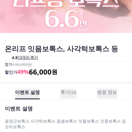
-
온리프 잇몸보톡스, 사각턱보톡스 등
4.8
13
개의 후기
정가
130,000
원
66,000
49
%
원
할인가
이벤트 설명
후기
병원 정보
(
13
)
이벤트 설명
광경근보톡스 사각턱보톡스 침샘보톡스 잇몸보톡스 인중보톡스 입
꼬리보톡스