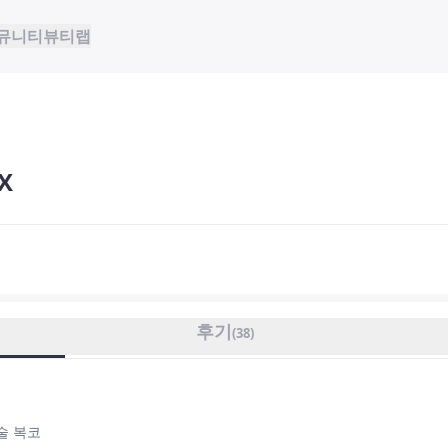
뮤니티
뷰티랩
X
후기
(
38
)
술 복코