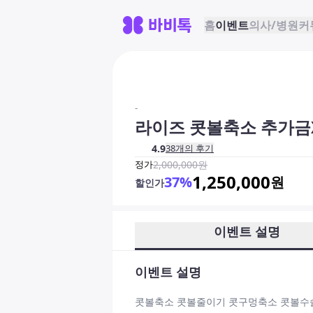
홈
이벤트
의사/병원
커
-
라이즈 콧볼축소 추가금
4.9
38
개의 후기
정가
2,000,000
원
1,250,000
37
%
원
할인가
이벤트 설명
이벤트 설명
콧볼축소 콧볼줄이기 콧구멍축소 콧볼수