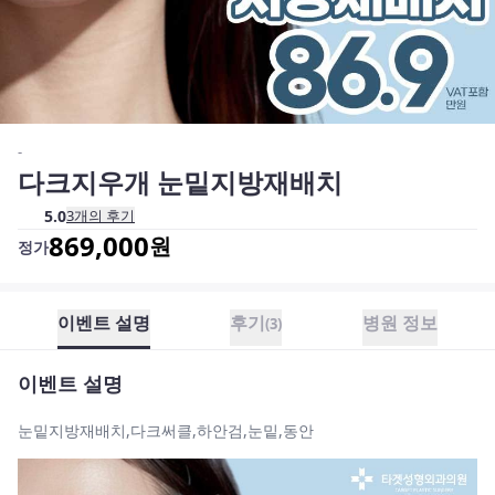
-
다크지우개 눈밑지방재배치
5.0
3
개의 후기
869,000
원
정가
이벤트 설명
후기
병원 정보
(
3
)
이벤트 설명
눈밑지방재배치,다크써클,하안검,눈밑,동안