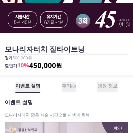
-
모나리자터치 질타이트닝
정가
500,000
원
450,000
10
%
원
할인가
이벤트 설명
후기
병원 정보
(
0
)
이벤트 설명
모나리자터치 짧은 시술 시간으로 재생과 회복