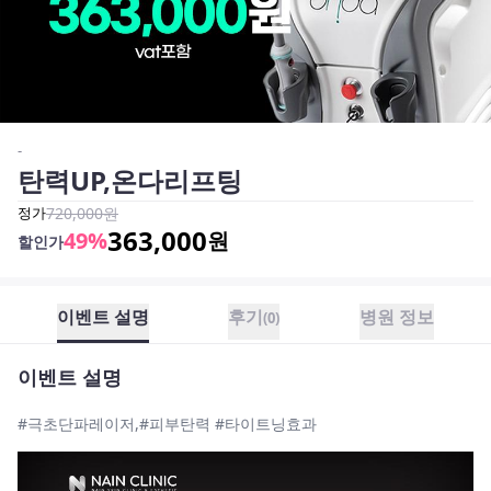
-
탄력UP,온다리프팅
정가
720,000
원
363,000
49
%
원
할인가
이벤트 설명
후기
병원 정보
(
0
)
이벤트 설명
#극초단파레이저,#피부탄력 #타이트닝효과