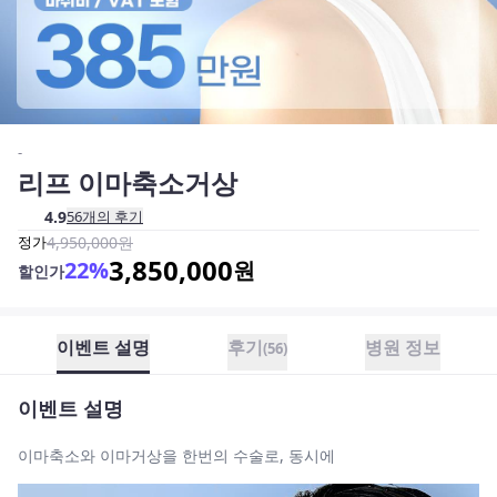
-
리프 이마축소거상
4.9
56
개의 후기
정가
4,950,000
원
3,850,000
22
%
원
할인가
이벤트 설명
후기
병원 정보
(
56
)
이벤트 설명
이마축소와 이마거상을 한번의 수술로, 동시에