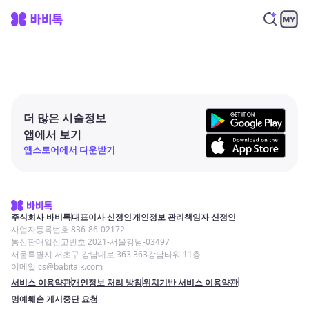
더 많은 시술정보
앱에서 보기
앱스토어에서 다운받기
주식회사 바비톡
대표이사 신정인
개인정보 관리책임자 신정인
사업자등록번호 836-86-02172
통신판매업신고번호 2021-서울강남-03497
서울특별시 서초구 강남대로 363 363강남타워 11층
이메일 cs@babitalk.com
서비스 이용약관
개인정보 처리 방침
위치기반 서비스 이용약관
명예훼손 게시중단 요청