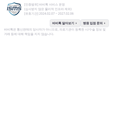
[인증범위] 바비톡 서비스 운영
(심사받지 않은 물리적 인프라 제외)
[유효기간] 2024.02.07 ~ 2027.02.06
arrow_right
arrow_right
바비톡 알아보기
병원 입점 문의
바비톡은 통신판매의 당사자가 아니므로, 의료기관이 등록한 시/수술 정보 및
거래 등에 대해 책임을 지지 않습니다.