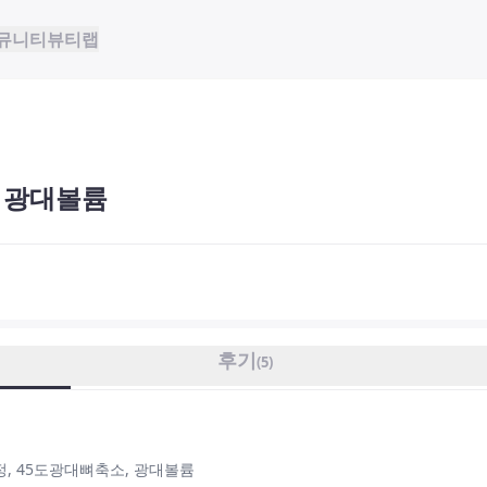
뮤니티
뷰티랩
 광대볼륨
후기
(
5
)
정, 45도광대뼈축소, 광대볼륨