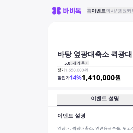
홈
이벤트
의사/병원
커
-
바탕 옆광대축소 퀵광대
5.0
5
개의 후기
정가
1,650,000
원
1,410,000
14
%
원
할인가
이벤트 설명
이벤트 설명
옆광대, 퀵광대축소, 안면윤곽수술, 뒷고