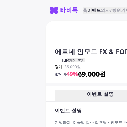
홈
이벤트
의사/병원
커
-
에르네 인모드 FX & FO
3.8
4
개의 후기
정가
136,000
원
69,000
49
%
원
할인가
이벤트 설명
이벤트 설명
지방파괴, 이중턱 감소 리프팅 - 인모드 FX