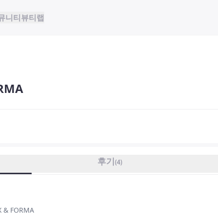
뮤니티
뷰티랩
RMA
후기
(
4
)
 & FORMA