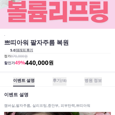
-
쁘띠아워 팔자주름 복원
5.0
18
개의 후기
정가
870,000
원
440,000
49
%
원
할인가
이벤트 설명
후기
병원 정보
(
18
)
이벤트 설명
잼버실,팔자주름, 실리프팅,중안부, 피부탄력,쁘띠아워