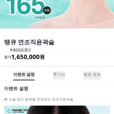
-
땡큐 연조직윤곽술
5.0
2
개의 후기
1,650,000
원
정가
이벤트 설명
후기
병원 정보
(
2
)
이벤트 설명
뼈 수술 없이 윤곽을 완성하는 연조직윤곽술