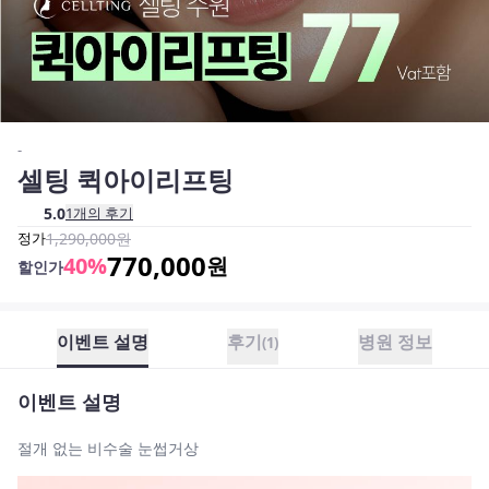
-
셀팅 퀵아이리프팅
5.0
1
개의 후기
정가
1,290,000
원
770,000
40
%
원
할인가
이벤트 설명
후기
병원 정보
(
1
)
이벤트 설명
절개 없는 비수술 눈썹거상