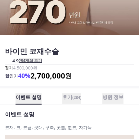
-
바이민 코재수술
4.9
284
개의 후기
정가
4,500,000
원
2,700,000
40
%
원
할인가
이벤트 설명
후기
병원 정보
(
284
)
이벤트 설명
코재, 코, 코끝, 콧대, 구축, 콧볼, 휜코, 자가늑