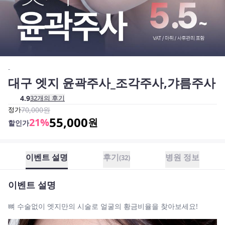
-
대구 엣지 윤곽주사_조각주사,갸름주사
4.9
32
개의 후기
정가
70,000
원
55,000
21
%
원
할인가
이벤트 설명
후기
병원 정보
(
32
)
이벤트 설명
뼈 수술없이 엣지만의 시술로 얼굴의 황금비율을 찾아보세요!