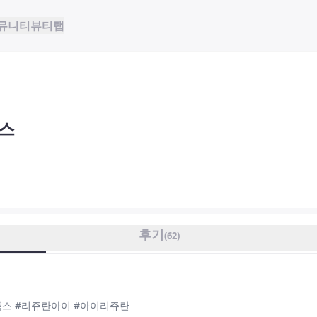
뮤니티
뷰티랩
스
후기
(
62
)
톡스 #리쥬란아이 #아이리쥬란