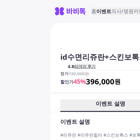
홈
이벤트
의사/병원
커
-
id수면리쥬란+스킨보톡
4.8
62
개의 후기
정가
730,000
원
396,000
45
%
원
할인가
이벤트 설명
이벤트 설명
#리쥬란 #리쥬란힐러 #스킨보톡스 #보