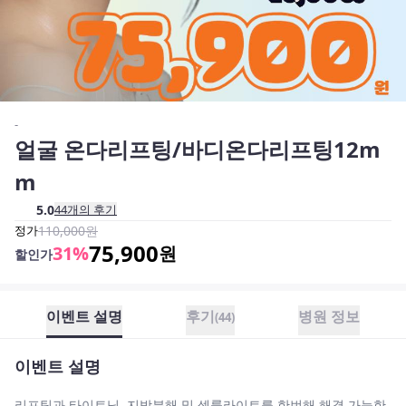
-
얼굴 온다리프팅/바디온다리프팅12m
m
5.0
44
개의 후기
정가
110,000
원
75,900
31
%
원
할인가
이벤트 설명
후기
병원 정보
(
44
)
이벤트 설명
리프팅과 타이트닝 ,지방분해 및 셀룰라이트를 한번해 해결 가능한