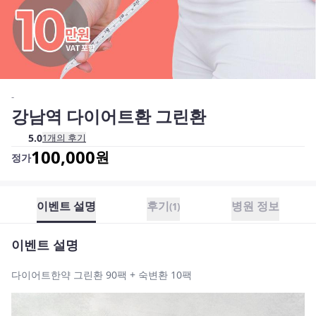
-
강남역 다이어트환 그린환
5.0
1
개의 후기
100,000
원
정가
이벤트 설명
후기
병원 정보
(
1
)
이벤트 설명
다이어트한약 그린환 90팩 + 숙변환 10팩