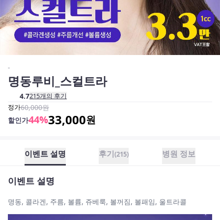
-
명동루비_스컬트라
4.7
215
개의 후기
정가
60,000
원
33,000
44
%
원
할인가
이벤트 설명
후기
병원 정보
(
215
)
이벤트 설명
명동, 콜라겐, 주름, 볼륨, 쥬베룩, 볼꺼짐, 볼패임, 울트라콜