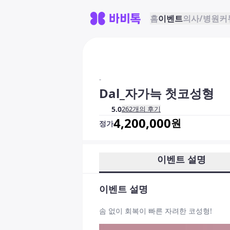
홈
이벤트
의사/병원
커
-
Dal_자가늑 첫코성형
5.0
262
개의 후기
4,200,000
원
정가
이벤트 설명
이벤트 설명
솜 없이 회복이 빠른 자려한 코성형!