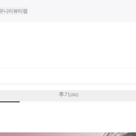
뮤니티
뷰티랩
후기
(
262
)