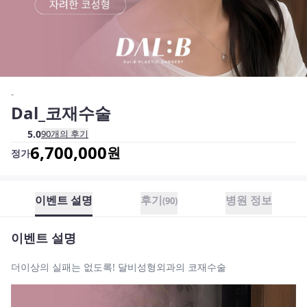
-
Dal_코재수술
5.0
90
개의 후기
6,700,000
원
정가
이벤트 설명
후기
병원 정보
(
90
)
이벤트 설명
더이상의 실패는 없도록! 달비성형외과의 코재수술