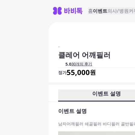
홈
이벤트
의사/병원
커
-
클레어 어깨필러
5.0
30
개의 후기
55,000
원
정가
이벤트 설명
이벤트 설명
남자어깨필러 쇄골필러 바디필러 골반필