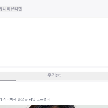
뮤니티
뷰티랩
후기
(
30
)
러 직각어깨 승모근 웨딩 오프숄더