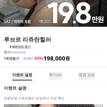
-
루브르 리쥬란힐러
5.0
69
개의 후기
정가
390,000
원
198,000
49
%
원
1회체험가
최대할인
이벤트 설명
후기
병원 정보
(
69
)
이벤트 설명
정품정량 리쥬란힐러 눈앞에서 직접 확인