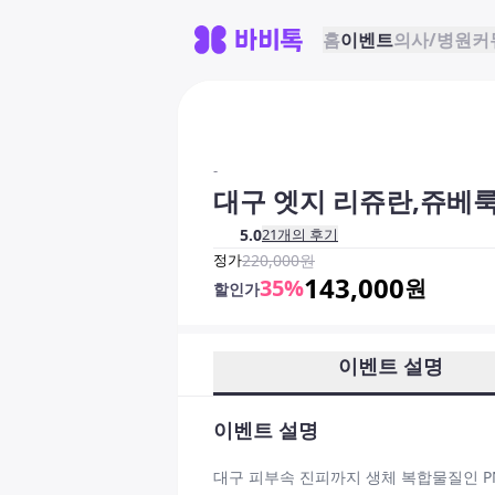
홈
이벤트
의사/병원
커
-
대구 엣지 리쥬란,쥬베
5.0
21
개의 후기
정가
220,000
원
143,000
35
%
원
할인가
이벤트 설명
이벤트 설명
대구 피부속 진피까지 생체 복합물질인 P