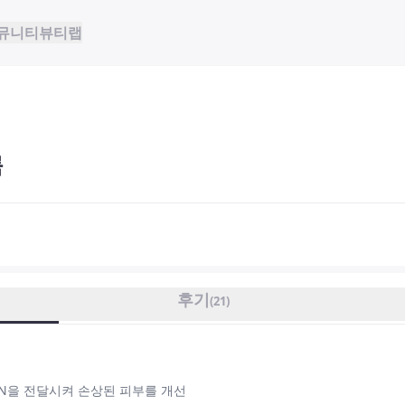
뮤니티
뷰티랩
룩
후기
(
21
)
N을 전달시켜 손상된 피부를 개선