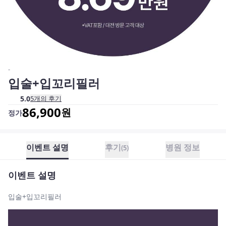
-
입술+입꼬리필러
5.0
5
개의 후기
86,900
원
정가
이벤트 설명
후기
병원 정보
(
5
)
이벤트 설명
입술+입꼬리필러