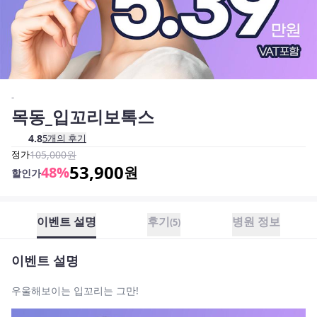
-
목동_입꼬리보톡스
4.8
5
개의 후기
정가
105,000
원
53,900
48
%
원
할인가
이벤트 설명
후기
병원 정보
(
5
)
이벤트 설명
우울해보이는 입꼬리는 그만!