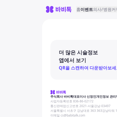
홈
이벤트
의사/병원
커
더 많은 시술정보
앱에서 보기
QR을 스캔하여 다운받아보세
주식회사 바비톡
대표이사 신정인
개인정보 관리
사업자등록번호 836-86-02172
통신판매업신고번호 2021-서울강남-03497
서울특별시 서초구 강남대로 363 363강남타워 
이메일 cs@babitalk.com