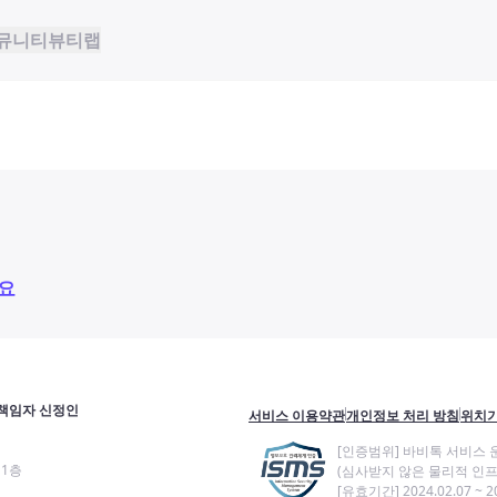
뮤니티
뷰티랩
요
책임자 신정인
서비스 이용약관
개인정보 처리 방침
위치기
[인증범위] 바비톡 서비스 
11층
(심사받지 않은 물리적 인프
[유효기간] 2024.02.07 ~ 20