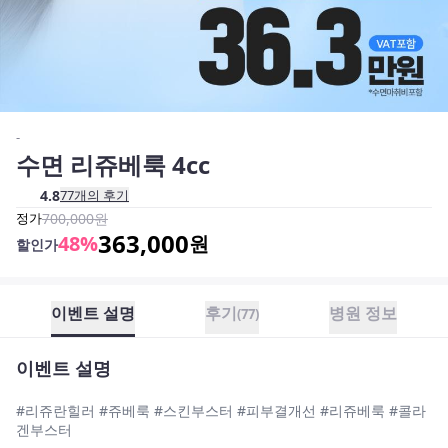
-
수면 리쥬베룩 4cc
4.8
77
개의 후기
정가
700,000
원
363,000
48
%
원
할인가
이벤트 설명
후기
병원 정보
(
77
)
이벤트 설명
#리쥬란힐러 #쥬베룩 #스킨부스터 #피부결개선 #리쥬베룩 #콜라
겐부스터