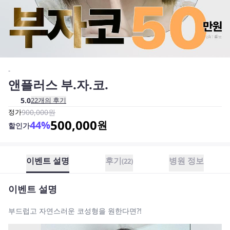
-
앤플러스 부.자.코.
5.0
22
개의 후기
정가
900,000
원
500,000
44
%
원
할인가
이벤트 설명
후기
병원 정보
(
22
)
이벤트 설명
부드럽고 자연스러운 코성형을 원한다면?!