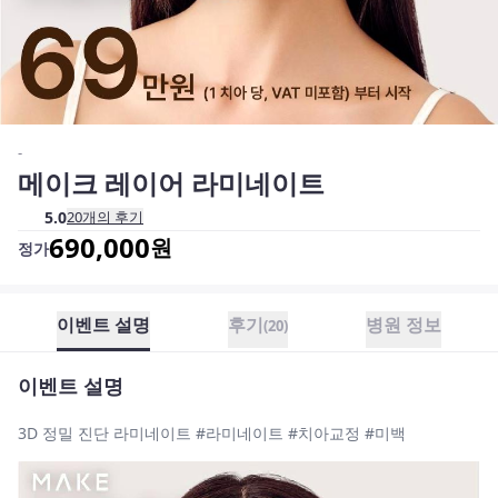
-
메이크 레이어 라미네이트
5.0
20
개의 후기
690,000
원
정가
이벤트 설명
후기
병원 정보
(
20
)
이벤트 설명
3D 정밀 진단 라미네이트 #라미네이트 #치아교정 #미백